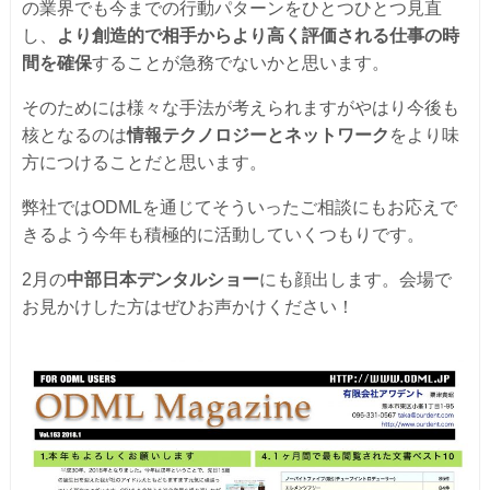
の業界でも今までの行動パターンをひとつひとつ見直
し、
より創造的で相手からより高く評価される仕事の時
間を確保
することが急務でないかと思います。
そのためには様々な手法が考えられますがやはり今後も
核となるのは
情報テクノロジーとネットワーク
をより味
方につけることだと思います。
弊社ではODMLを通じてそういったご相談にもお応えで
きるよう今年も積極的に活動していくつもりです。
2月の
中部日本デンタルショー
にも顔出します。会場で
お見かけした方はぜひお声かけください！