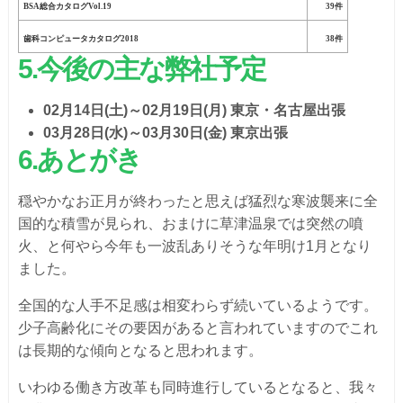
BSA総合カタログVol.19
39件
歯科コンピュータカタログ2018
38件
5
.
今後の主な弊社予定
02月14日(土)～02月19日(月) 東京・名古屋出張
03月28日(水)～03月30日(金) 東京出張
6
.
あとがき
穏やかなお正月が終わったと思えば猛烈な寒波襲来に全
国的な積雪が見られ、おまけに草津温泉では突然の噴
火、と何やら今年も一波乱ありそうな年明け1月となり
ました。
全国的な人手不足感は相変わらず続いているようです。
少子高齢化にその要因があると言われていますのでこれ
は長期的な傾向となると思われます。
いわゆる働き方改革も同時進行しているとなると、我々