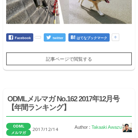
0
Facebook
twitter
はてなブックマーク
記事ページで閲覧する
ODMLメルマガ No.162 2017年12月号
【年間ランキング】
ODML
Author :
Takaaki Awazu
2017/12/14
メルマガ