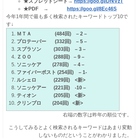
★
スプレッドシート→
https://goo.gl/DrkVzT
★
PDF
→
https://goo.gl/8Ec46S
今年1年間で最も多く検索されたキーワードトップ10で
す↓
ＭＴＡ
(484回)
– 2 –
プロテーパー
(332回)
– 5 –
スプラソン
(303回)
– 3 –
ＺＯＯ
(288回)
– 9 –
ソニッケア
(278回)
– 4 –
ファイバーポスト (254回)
– 1-
ルシェロ
(229回)
<新>
ソニッケアー
(221回)
-10 –
ティオン
(205回)
<新>
クリンプロ
(204回)
<新>
右端の数字は昨年の順位です。
こうしてみるとよく検索されるキーワードはあまり変動
しないものだということがわかりました。