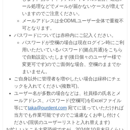
ール処理などでメールが届かないケースが増えて
いますのでご注意ください。
メールアドレスは全ODMLユーザー全体で重複不
可となります。
パスワードについては赤枠内にご記入ください。
パスワードが空欄の場合は現在ログイン時にご利
用いただいているパスワード(拠点共通)をこちら
で自動設定いたします(後日個々のユーザー様で
変更可です)のでご面倒な場合、空欄のままでか
まいません。
ご自身以外に管理者を増やしたい場合は緑枠にチェ
ックを入れてください(複数可)。
ユーザー名が多数の場合などは、社員様の氏名とメ
ールアドレス、パスワード(空欄可)をExcelファイル
等にて
taka@ourdent.com
宛てに送っていただければ
当方でも作業可能ですのでご遠慮なくお申し付けく
ださい(現状のユーザーリストと入れ替えます)
お忙しいところ大変恐縮ですが、2024年10月末日くらい