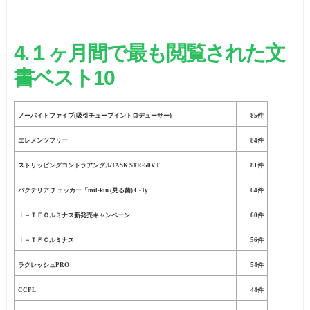
4.
１ヶ月間で最も閲覧された文
書ベスト
10
ノーバイトファイブ(吸引チューブイントロデューサー)
85件
エレメンツフリー
84件
ストリッピングコントラアングルTASK STR-50VT
81件
バクテリア チェッカー「mil-kin (見る菌) C-Ty
64件
ｉ－ＴＦＣルミナス新発売キャンペーン
60件
ｉ－ＴＦＣルミナス
56件
ラクレッシュPRO
54件
CCFL
44件