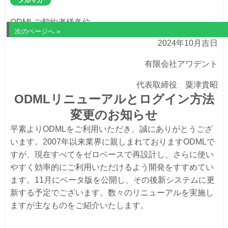
メルマガ
ODMLご契約者様各位
1
2
3
次のページへ »
2024年10月吉日
有限会社アワデント
代表取締役 粟津貴昭
ODML
リニューアルとログイン方法
変更のお知らせ
平素よりODMLをご利用いただき、誠にありがとうござ
います。2007年以来業界に親しまれておりますODMLで
すが、現在すべてをゼロベースで再設計し、さらに使い
やすく効率的にご利用いただけるよう開発をすすめてい
ます。11月にベータ版を公開し、その後新システムに更
新する予定でございます。数々のリニューアルを実施し
ますが主なものをご紹介いたします。