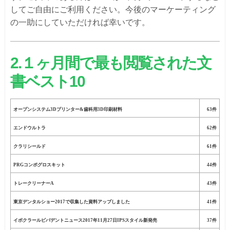
してご自由にご利用ください。今後のマーケーティング
の一助にしていただければ幸いです。
2.１ヶ月間で最も閲覧された文
書ベスト10
オープンシステム3Dプリンター&歯科用3D印刷材料
63件
エンドウルトラ
62件
クラリシールド
61件
PRGコンポグロスキット
44件
トレークリーナーA
43件
東京デンタルショー2017で収集した資料アップしました
41件
イボクラールビバデントニュース2017年11月27日IPSスタイル新発売
37件