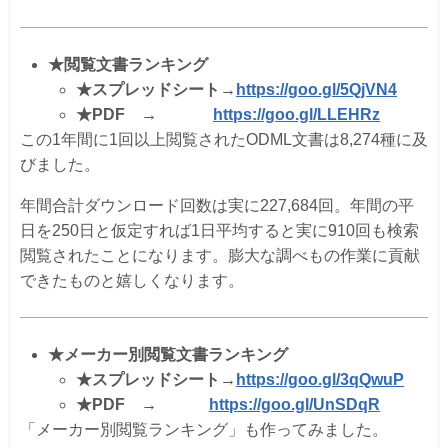
★
閲覧文書ランキング
★
スプレッドシート→
https://goo.gl/5QjVN4
★
PDF
→
https://goo.gl/LLEHRz
この1年間に1回以上閲覧されたODML文書は8,274種に及
びました。
年間合計ダウンロード回数は実に227,684回。年間の平
日を250日と仮定すれば1日平均すると実に910回も検索
閲覧されたことになります。
膨大な調べもの作業に貢献
できたものと嬉しくなります。
★
メーカー別閲覧文書ランキング
★
スプレッドシート→
https://goo.gl/3qQwuP
★
PDF
→
https://goo.gl/UnSDqR
「メーカー別閲覧ランキング」も作ってみました。