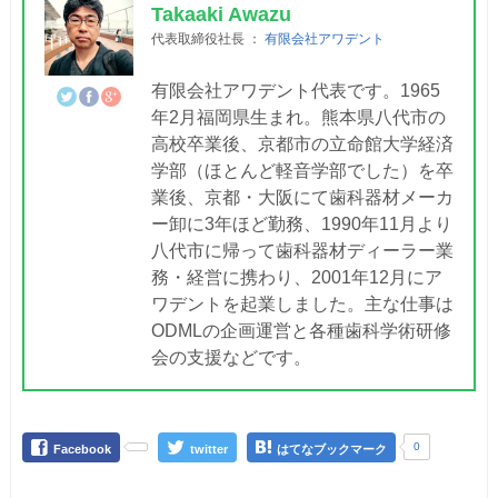
Takaaki Awazu
代表取締役社長
：
有限会社アワデント
有限会社アワデント代表です。1965
年2月福岡県生まれ。熊本県八代市の
高校卒業後、京都市の立命館大学経済
学部（ほとんど軽音学部でした）を卒
業後、京都・大阪にて歯科器材メーカ
ー卸に3年ほど勤務、1990年11月より
八代市に帰って歯科器材ディーラー業
務・経営に携わり、2001年12月にア
ワデントを起業しました。主な仕事は
ODMLの企画運営と各種歯科学術研修
会の支援などです。
0
Facebook
twitter
はてなブックマーク