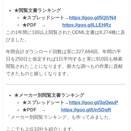
★
閲覧文書ランキング
★
スプレッドシート→
https://goo.gl/5QjVN4
★
PDF
→
https://goo.gl/LLEHRz
この1年間に1回以上閲覧されたODML文書は8,274種に及
びました。
年間合計ダウンロード回数は実に227,684回。年間の平
日を250日と仮定すれば1日平均すると実に910回も検索
閲覧されたことになります。
膨大な調べもの作業に貢献
できたものと嬉しくなります。
★
メーカー別閲覧文書ランキング
★
スプレッドシート→
https://goo.gl/3qQwuP
★
PDF
→
https://goo.gl/UnSDqR
「メーカー別閲覧ランキング」も作ってみました。
ここでも上位10社を紹介します。