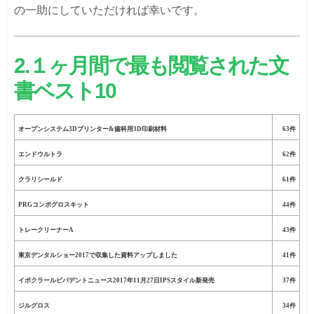
の一助にしていただければ幸いです。
2.１ヶ月間で最も閲覧された文
書ベスト10
オープンシステム3Dプリンター&歯科用3D印刷材料
63件
エンドウルトラ
62件
クラリシールド
61件
PRGコンポグロスキット
44件
トレークリーナーA
43件
東京デンタルショー2017で収集した資料アップしました
41件
イボクラールビバデントニュース2017年11月27日IPSスタイル新発売
37件
ジルグロス
34件