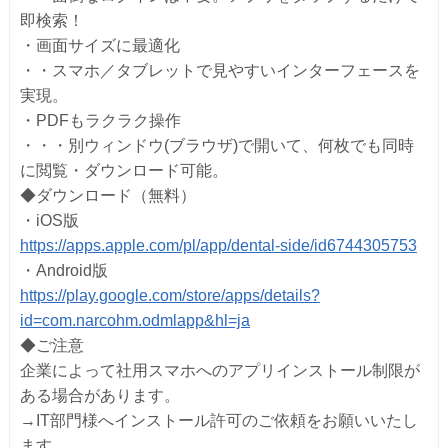
即検索！
・画面サイズに最適化
・・スマホ／タブレットで見やすいインターフェースを
実現。
・PDFもラクラク操作
・・・別ウィンドウ(ブラウザ)で開いて、何枚でも同時
に閲覧・ダウンロード可能。
◆ダウンロード（無料）
・iOS版
https://apps.apple.com/pl/app/dental-side/id6744305753
・Android版
https://play.google.com/store/apps/details?
id=com.narcohm.odmlapp&hl=ja
◆ご注意
企業によって社用スマホへのアプリインストール制限が
ある場合があります。
→IT部門様へインストール許可のご依頼をお願いいたし
ます。