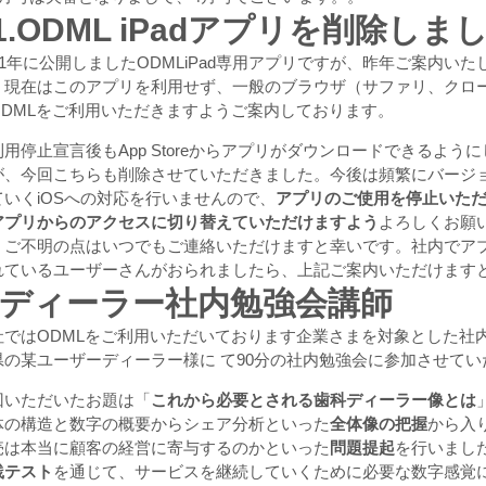
.ODML iPadアプリを削除しま
011年に公開しましたODMLiPad専用アプリですが、昨年ご案内い
、現在はこのアプリを利用せず、一般のブラウザ（サファリ、クロ
ODMLをご利用いただきますようご案内しております。
利用停止宣言後もApp Storeからアプリがダウンロードできるよう
が、今回こちらも削除させていただきました。今後は頻繁にバージ
ていくiOSへの対応を行いませんので、
アプリのご使用を停止いた
アプリからのアクセスに切り替えていただけますよう
よろしくお願
。ご不明の点はいつでもご連絡いただけますと幸いです。社内でア
れているユーザーさんがおられましたら、上記ご案内いただけます
2.ディーラー社内勉強会講師
社ではODMLをご利用いただいております企業さまを対象とした社
県の某ユーザーディーラー様に て90分の社内勉強会に参加させて
回いただいたお題は「
これから必要とされる歯科ディーラー像とは
体の構造と数字の概要からシェア分析といった
全体像の把握
から入
売は本当に顧客の経営に寄与するのかといった
問題提起
を行いまし
践テスト
を通じて、サービスを継続していくために必要な数字感覚