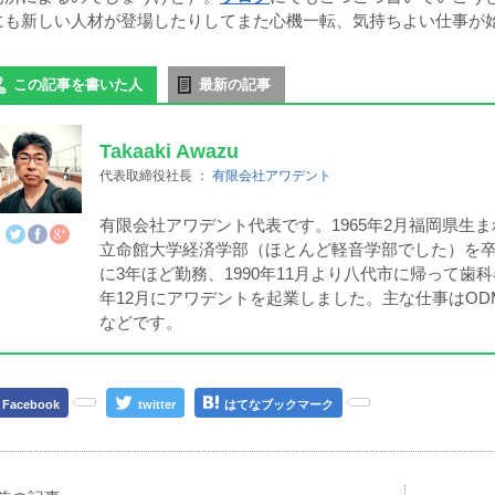
にも新しい人材が登場したりしてまた心機一転、気持ちよい仕事が
この記事を書いた人
最新の記事
Takaaki Awazu
代表取締役社長
：
有限会社アワデント
有限会社アワデント代表です。1965年2月福岡県生
立命館大学経済学部（ほとんど軽音学部でした）を
に3年ほど勤務、1990年11月より八代市に帰って歯
年12月にアワデントを起業しました。主な仕事はO
などです。
Facebook
twitter
はてなブックマーク