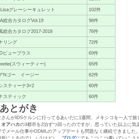
MLisaグレーシーキュレット
102件
SA総合カタログVol.19
98件
風総合カタログ2017-2018
76件
ナリング
72件
EDビュープラス
69件
weetie(スウィーティー)
65件
アNゴー イージー
62件
システィーナ3×2
60件
ナスティック
60件
.あとがき
なさんがIDSケルンに行ってるあいだに1週間、メキシコを一人で旅
、オアハカ
の3都市を2泊ずつ回ったのですが、思っていた以上に気
好でメール仕事やODMLのアップデートも問題なく継続できました
場所によるのでしょうけど）。
ブログ
にでもこつこつ書いていこう