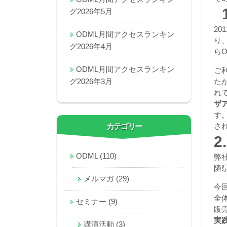
1
グ2026年5月
2
ODML月間アクセスランキン
り
グ2026年4月
ら
ODML月間アクセスランキン
ご
グ2026年3月
た
れ
ザ
す
さ
カテゴリー
ODML
(110)
弊
隣
メルマガ
(29)
今
全
セミナー
(9)
販
実
講演活動
(3)