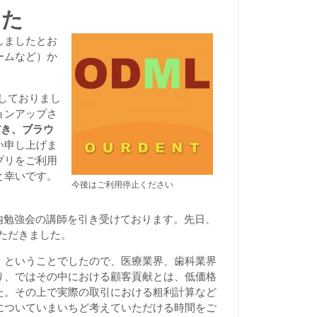
した
たしましたとお
ームなど）か
にしておりまし
ョンアップさ
だき、ブラウ
い申し上げま
プリをご利用
と幸いです。
今後はご利用停止ください
内勉強会の講師を引き受けております。先日、
いただきました。
」ということでしたので、医療業界、歯科業界
り、ではその中における顧客貢献とは、低価格
た。その上で実際の取引における粗利計算など
についていまいちど考えていただける時間をご