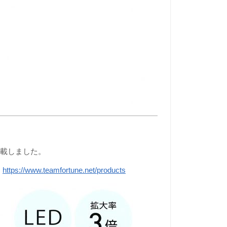
掲載しました。
→
https://www.teamfortune.net/products