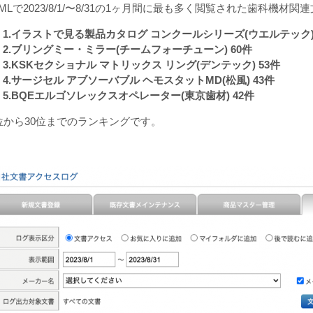
MLで2023/8/1/〜8/31の1ヶ月間に最も多く閲覧された歯科機材
1.イラストで見る製品カタログ コンクールシリーズ(ウエルテック) 
2.ブリングミー・ミラー(チームフォーチューン) 60件
3.KSKセクショナル マトリックス リング(デンテック) 53件
4.サージセル アブソーバブル ヘモスタットMD(松風) 43件
5.BQEエルゴソレックスオペレーター(東京歯材) 42件
1位から30位までのランキングです。