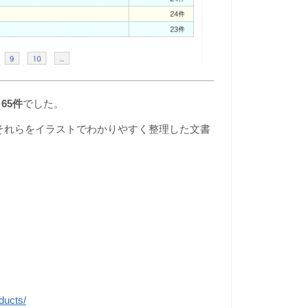
65件
でした。
それらをイラストでわかりやすく整理した文書
ducts/