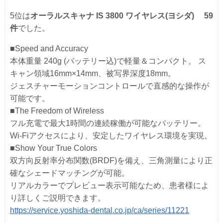
5位は
オーラルスキャナ IS 3800 ワイヤレス(ヨシダ) 59
件
でした。
■Speed and Accuracy
本体重量 240g (バッテリー込)で軽量＆コンパクト。 ス
キャン領域16mm×14mm、被写界深度18mm。
ジェスチャーモーションコントロールで直感的な操作が
可能です。
■The Freedom of Wireless
フル充電で最大1時間の連続稼働が可能なバッテリー。
Wi-Fiアクセスにより、安定したワイヤレス環境を実現。
■Show Your True Colors
双方向反射率分布関数(BRDF)を備え、三角測量により正
確なシェードマッチングが可能。
リアルカラーでプレビュー表示可能なため、患者様によ
り詳しくご説明できます。
https://service.yoshida-dental.co.jp/ca/series/11221