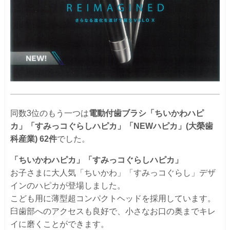
同数3位のもう一つは
電動付歯ブラシ「ちいかわハピ
カ」「すみっコぐらしハピカ」「NEWハピカ」
(大榮歯
科産業)
62件
でした。
「ちいかわハピカ」「すみっコぐらしハピカ」
お子さまに大人気「ちいかわ」「すみっコぐらし」デザ
インのハピカが登場しました。
こども用に薄型超コンパクトヘッドを採用しています。
臼歯部へのアクセスも良好で、小さなお口の奥までキレ
イに磨くことができます。