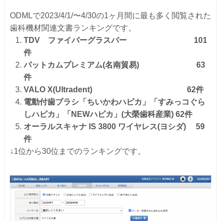
ODMLで2023/4/1/〜4/30の1ヶ月間に最も多く閲覧された
歯科機材関連文書ランキングです。
TDV ファイバーグラスバー 101
件
パットカムプレミアム
(名南貿易)
63
件
VALO X
(Ultradent)
62件
電動付歯ブラシ「ちいかわハピカ」「すみっコぐら
しハピカ」「NEWハピカ」
(大榮歯科産業)
62件
オーラルスキャナ IS 3800 ワイヤレス(ヨシダ) 59
件
↓1位から30位までのランキングです。