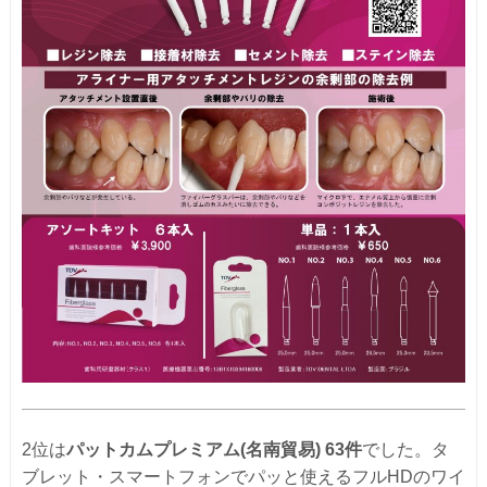
2位は
パットカムプレミアム
(名南貿易)
63件
でした。タ
ブレット・スマートフォンでパッと使えるフルHDのワイ