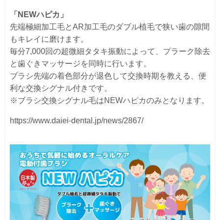
「NEWハピカ」
先端極細加工毛とAR加工毛のダブル植毛で狭い歯の隙間
もキレイに磨けます。
毎分7,000回の超微細タタキ振動によって、プラーク除去
と歯ぐきマッサージを同時に行います。
ブラシ先端の着色部分が退色して交換時期を教える、便
利な交換シグナル付きです。
※ブラシ交換シグナル毛はNEWハピカのみとなります。
https://www.daiei-dental.jp/news/2867/