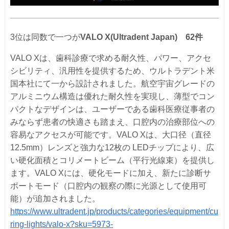
3位は同数で一つが
VALO X
(Ultradent Japan)
62件
VALO Xは、歯科診療で求める耐久性、パワー、アクセ
シビリティ、汎用性を提供するため、ウルトラデント米
国本社にて一から設計されました。航空宇宙グレードの
アルミニウム構造は優れた耐久性を実現し、薄型でコン
パクトなデザインは、ユーザーである歯科医療従事者の
みならず患者の快適さも踏まえ、口腔内の治療部位への
容易なアクセスが可能です。VALO Xは、大口径（直径
12.5mm）レンズと強力な12枚の LEDチップにより、広
い硬化面積とコリメートビーム（平行光線束）を提供し
ます。VALO Xには、硬化モードに加え、新たに診断サ
ポートモード（口腔内の観察の際に光源として使用可
能）が追加されました。
https://www.ultradent.jp/products/categories/equipment/cu
ring-lights/valo-x?sku=5973-