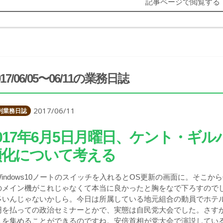
記事ページで閲覧する
017/06/05〜06/11の業務日誌
2017/06/11
刊業務日誌
017年6月5日月曜日、ケント・ギ
傾化について考える
Windows10ノートのスイッチを入れるとOS更新の画面に。そこ
のメイン機がこれじゃなくて本当に良かったと胸をなで下ろすので
多いんじゃないかしら。今日は所属している地元組合の動員でホテ
円を払っての政治セミナーとかで、実態は自民党大会でした。さす
人を集めることができるのですね。安倍首相が党大会で演説してい