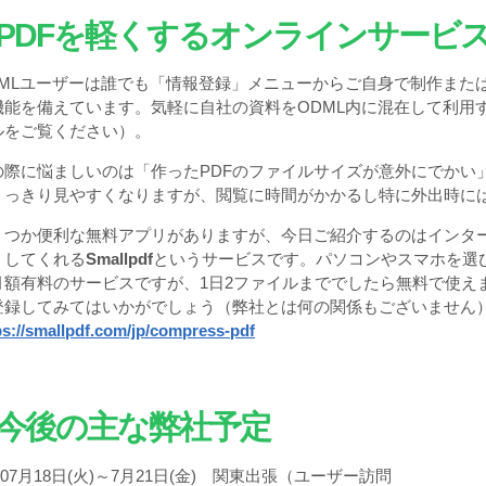
.PDF
を軽くするオンラインサービ
DMLユーザーは誰でも「情報登録」メニューからご自身で制作また
機能を備えています。気軽に自社の資料をODML内に混在して利用
ルをご覧ください）。
の際に悩ましいのは「作ったPDFのファイルサイズが意外にでかい
くっきり見やすくなりますが、閲覧に時間がかかるし特に外出時に
くつか便利な無料アプリがありますが、今日ご紹介するのはインタ
くしてくれる
Smallpdf
というサービスです。パソコンやスマホを選
月額有料のサービスですが、1日2ファイルまででしたら無料で使え
登録してみてはいかがでしょう（弊社とは何の関係もございません
ps://smallpdf.com/jp/compress-pdf
今後の主な弊社予定
07月18日(火)～7月21日(金) 関東出張（ユーザー訪問