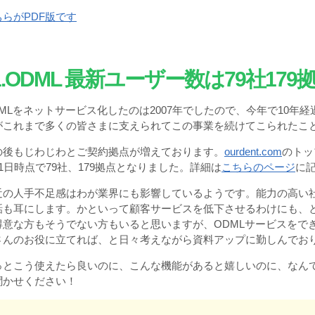
ちらがPDF版です
1.ODML
最新ユーザー数は
79
社
179
DMLをネットサービス化したのは2007年でしたので、今年で10
がこれまで多くの皆さまに支えられてこの事業を続けてこられたこ
の後もじわじわとご契約拠点が増えております。
ourdent.com
のトッ
21日時点で79社、179拠点となりました。詳細は
こちらのページ
に
近の人手不足感はわが業界にも影響しているようです。能力の高い
話も耳にします。かといって顧客サービスを低下させるわけにも、と
得意な方もそうでない方もいると思いますが、ODMLサービスをで
さんのお役に立てれば、と日々考えながら資料アップに勤しんでお
っとこう使えたら良いのに、こんな機能があると嬉しいのに、なん
聞かせください！