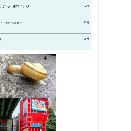
64件
ク デンタル用3Dプリンター
62件
 チャック テスター
59件
ト