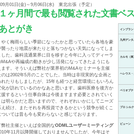
09月01日(金)～9月06日(水) 東北出張（予定）
１ヶ月間で最も閲覧された文書ベ
あとがき
インプラン
九州デンタ
うやく梅雨らしい季節になったかと思っていたら各地を豪
が襲ったり地震が来たりと落ちつかない天気になってしま
ました。歯科流通業界に目を移すと今年に入ってディーラ
カルモ（東
のM&Aや再編成の動きが少し活発になってきたようにも
えます。そういえば弊社が業界初のM&Aセミナーを主催
たのは2002年5月のことでした。当時は非現実的な企画と
ヘレウス・
われたりもしましたが、15年も経つと経営環境にもいろん
変化が訪れているのかなあと思います。歯科医療を後方か
ペリオプテ
支援するという仕事自体は今後ますます必要とされていく
とは明らかだと思いますので、それぞれいかにしてニーズ
応え続け、またそれを再投資できるかという競争が続くこ
プロ シルク
については昔も今も変わらないと感じております。
ビューン
て弊社主催といえば全国的な
ODMLユーザーミーティング
2010年11月以降開催しておりませんでしたが、今年はそ