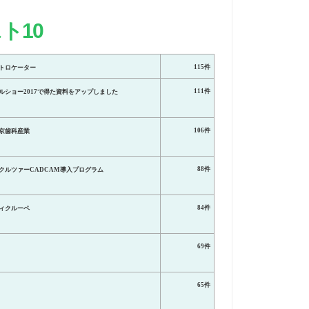
スト
10
115件
トロケーター
111件
ルショー2017で得た資料をアップしました
106件
京歯科産業
88件
クルツァーCADCAM導入プログラム
84件
ィクルーペ
69件
65件