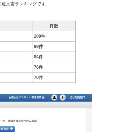
機材関連文書ランキングです。
件数
209件
99件
84件
78件
70
件