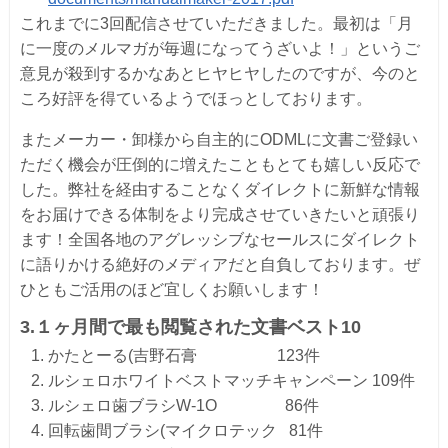
これまでに3回配信させていただきました。最初は「
月
に一度のメルマガが毎週になってうざいよ！」
というご
意見が殺到するかなあとヒヤヒヤしたのですが、
今のと
ころ好評を得ているようでほっとしております。
またメーカー・
卸様から自主的にODMLに文書ご登録い
ただく機会が圧倒的に増
えたこともとても嬉しい反応で
した。
弊社を経由することなくダイレクトに新鮮な情報
をお届けできる体
制をより完成させていきたいと頑張り
ます！
全国各地のアグレッシブなセールスにダイレクト
に語りかける絶好
のメディアだと自負しております。
ぜ
ひともご活用のほど宜しくお願いします！
3.１ヶ月間で最も閲覧された文書ベスト10
かたとーる(吉野石膏 123件
ルシェロホワイトベストマッチキャンペーン 109件
ルシェロ歯ブラシW-1O 86件
回転歯間ブラシ(マイクロテック 81件