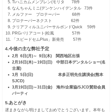
Tiハニカムメンブレン(モリタ 78件
なんちゃんミニ(デンケンハイデンタル 73件
メルファー プロテーパー 68件
プロテーパーネクスト 62件
クリアフィルユニバーサルボンドQuick 59件
PRGバリアコート(松風 57件
「スピードセムPlus」新発売 57件
4
.
今後の主な弊社予定
2月 6日(月)～ 9日(木) 関西地区出張
2月16日(木)～19日(日) 中部日本デンタルショー(名
古屋)
3月 5日(日) 本多正明先生講演会(熊本
SJCD)
3月19日(日)～31日(金) 海外/企業協/SJCD賛助会員
パーティ
5
.
あとがき
遅まきながら明けましておめでとうございます。本年も