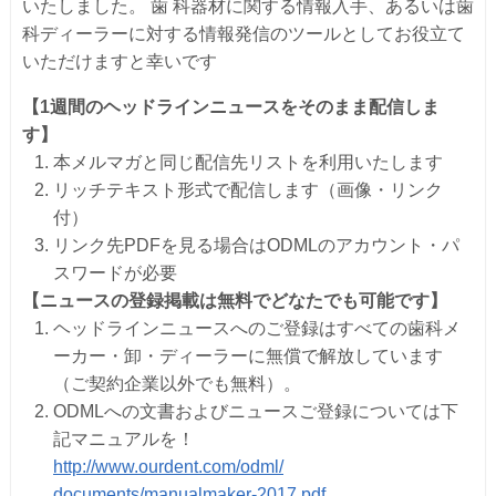
いたしました。 歯 科器材に関する情報入手、
あるいは歯
科ディーラーに対する情報発信のツールとしてお役立て
いただけますと幸いです
【1週間のヘッドラインニュースをそのまま配信しま
す】
本メルマガと同じ配信先リストを利用いたします
リッチテキスト形式で配信します（画像・リンク
付）
リンク先PDFを見る場合はODMLのアカウント・
パ
スワードが必要
【ニュースの登録掲載は無料でどなたでも可能です】
ヘッドラインニュースへのご登録はすべての歯科メ
ーカー・卸・
ディーラーに無償で解放しています
（ご契約企業以外でも無料）。
ODMLへの文書およびニュースご登録については下
記マニュアル
を！
http://www.ourdent.com/odml/
documents/manualmaker-2017.pdf