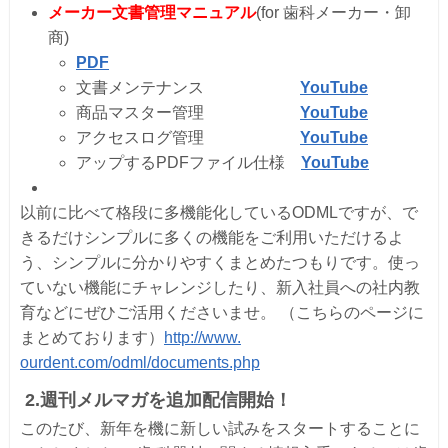
メーカー文書管理マニュアル
(for 歯科メーカー・卸
商)
PDF
文書メンテナンス
YouTube
商品マスター管理
YouTube
アクセスログ管理
YouTube
アップするPDFファイル仕様
YouTube
以前に比べて格段に多機能化しているODMLですが、
で
きるだけシンプルに多くの機能をご利用いただけるよ
う、
シンプルに分かりやすくまとめたつもりです。
使っ
ていない機能にチャレンジしたり、
新入社員への社内教
育などにぜひご活用くださいませ。
（
こちらのページに
まとめております）
http://www.
ourdent.com/odml/documents.php
2.
週刊メルマガを追加配信開始！
このたび、
新年を機に新しい試みをスタートすることに