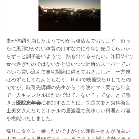
妻が体調を崩したようで朝から寝込んでおります。めっ
たに風邪ひかない体質のはずなのに今年は先月くらいか
らずっと調子悪いようで、熱も出てるみたい。昨日MKで
食べ過ぎたのではないかと思いつつ近所のスーパーでい
ろいろ買い込んで自宅闘病に備えておきました。一方僕
はめずらしくなんともなく、Huluで映画観たりしてたの
ですが、取引先講師の先生から「今晩ヒマ？実は忘年会
で一人キャンセル出たので出てこない？」てなことで急
きょ
医院忘年会
に参加することに。院長夫妻と歯科衛生
士美女さんたちとホテルの居酒屋で美味しい料理とお酒
を堪能いたしました。
帰りにタクシー乗ったのですがその運転手さんが面白い
人で、ぱっと見65歳くらい、近ごろよく聞く高齢ドライ