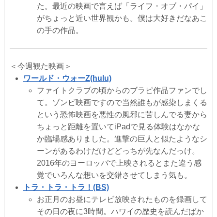
た。最近の映画で言えば「ライフ・オブ・パイ」
がちょっと近い世界観かも。僕は大好きだなあこ
の手の作品。
＜今週観た映画＞
ワールド・ウォーZ(hulu)
ファイトクラブの頃からのブラピ作品ファンでし
て。ゾンビ映画ですので当然誰もが感染しまくる
という恐怖映画を悪性の風邪に苦しんでる妻から
ちょっと距離を置いてiPadで見る体験はなかな
か臨場感ありました。進撃の巨人と似たようなシ
ーンがあるわけだけどどっちが先なんだっけ。
2016年のヨーロッパで上映されるとまた違う感
覚でいろんな想いを交錯させてしまう気も。
トラ・トラ・トラ！(BS)
お正月のお昼にテレビ放映されたものを録画して
その日の夜に3時間。ハワイの歴史を読んだばか