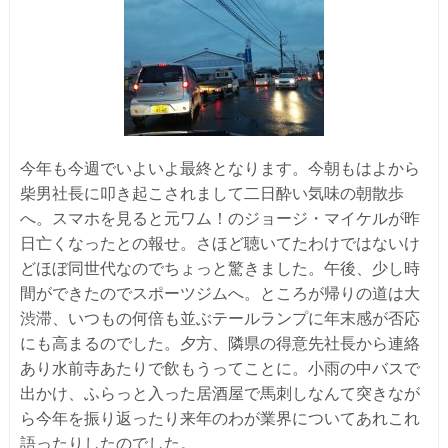
今年も今週でいよいよ最終となります。今朝もはよから
柴男社長に叩き起こされまして二日酔い気味の朝散歩
へ。スマホを見ると元ワム！のジョージ・マイケルが昨
日亡くなったとの報せ。さほど聴いてたわけではないけ
どほぼ同世代なのでちょっと驚きました。午後、少し時
間ができたのでスポーツジムへ。ところが帰りの道は大
渋滞、いつもの何倍も並ぶテールランプに年末感が否応
にも高まるのでした。夕方、隣県の得意先社長から連絡
あり水前寺あたりで飲もうってことに。小雨の中バスで
出かけ、ふらっと入った居酒屋で馬刺しなんて突きなが
ら今年を振り返ったり来年のわが業界についてあれこれ
語ったりしたのでした。