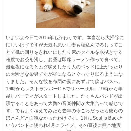
いよいよ今日で2016年も終わりです。本当なら大掃除に
忙しいはずですが天気も悪いし妻も寝込んでるしってこ
とで机の回りをきれいにしたり床のタイルを水拭きする
程度でお茶を濁し、お昼は即席ラーメン作って食べて。
最近夜になるとムダ吠えしたり人のベッドに上がったり
の大騒ぎな柴男ですが昼になるとぐっすり眠るようにな
りました。そんな彼を布団の妻にあずけて僕はバスへ。
16時からレストランバーCIBでリハーサル、19時から年
越しパーティがスタートしました。たくさんバンドが出
演することもあって大勢の音楽仲間が大集合って感じで
す。でもよく考えてみたら去年の今ごろだったら彼らの
ほとんどと面識なかったわけです。1月にSoul is Backと
いうバンドに誘われ4月にライブ、その直後に熊本地震