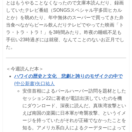
とはもうやることなくなったので文庫本読んだり、録画
していたテレビ番組（SONGSスペシャル宇多田ヒカル
とか）を眺めたり、年中無休のスーパーで買ってきた弁
当食べながらビール飲んだりテレビでやってた映画「ト
ラ・トラ・トラ！」を3時間みたり。昨夜の睡眠不足も
手伝い23時過ぎには就寝、なんてことのないお正月でし
た。
＜今週読んだ本＞
ハワイの歴史と文化 悲劇と誇りのモザイクの中で
(中公新書)
矢口祐人
安倍首相によるパールハーバー訪問を題材とした
セッション22に著者が電話出演していたのを機
にダウンロード、深夜に読んだ。真珠湾攻撃とい
えば南国の楽園に日本軍が奇襲攻撃、というイメ
ージを持っていたがそれが正確でなかったことを
知る。アメリカ系白人によるクーデターによって