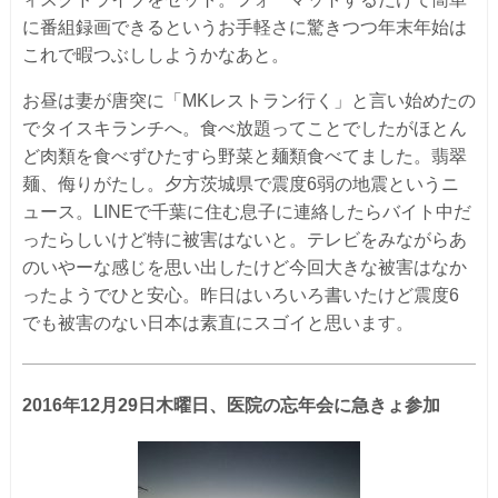
に番組録画できるというお手軽さに驚きつつ年末年始は
これで暇つぶししようかなあと。
お昼は妻が唐突に「MKレストラン行く」と言い始めたの
でタイスキランチへ。食べ放題ってことでしたがほとん
ど肉類を食べずひたすら野菜と麺類食べてました。翡翠
麺、侮りがたし。夕方茨城県で震度6弱の地震というニ
ュース。LINEで千葉に住む息子に連絡したらバイト中だ
ったらしいけど特に被害はないと。テレビをみながらあ
のいやーな感じを思い出したけど今回大きな被害はなか
ったようでひと安心。昨日はいろいろ書いたけど震度6
でも被害のない日本は素直にスゴイと思います。
2016年12月29日木曜日、医院の忘年会に急きょ参加