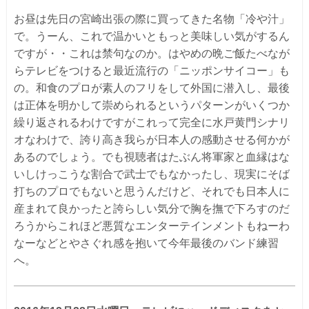
お昼は先日の宮崎出張の際に買ってきた名物「冷や汁」
で。うーん、これで温かいともっと美味しい気がするん
ですが・・これは禁句なのか。はやめの晩ご飯たべなが
らテレビをつけると最近流行の「ニッポンサイコー」も
の。和食のプロが素人のフリをして外国に潜入し、最後
は正体を明かして崇められるというパターンがいくつか
繰り返されるわけですがこれって完全に水戸黄門シナリ
オなわけで、誇り高き我らが日本人の感動させる何かが
あるのでしょう。でも視聴者はたぶん将軍家と血縁はな
いしけっこうな割合で武士でもなかったし、現実にそば
打ちのプロでもないと思うんだけど、それでも日本人に
産まれて良かったと誇らしい気分で胸を撫で下ろすのだ
ろうからこれほど悪質なエンターテインメントもねーわ
なーなどとやさぐれ感を抱いて今年最後のバンド練習
へ。