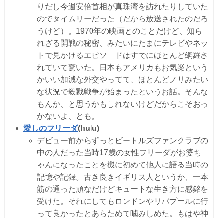
りだし今週安倍首相が真珠湾を訪れたりしていた
のでタイムリーだった（だから放送されたのだろ
うけど）。1970年の映画とのことだけど、知ら
れざる開戦の秘密、みたいにたまにテレビやネッ
トで見かけるエピソードはすでにほとんど網羅さ
れていて驚いた。日本もアメリカもお気楽という
かいい加減な外交やってて、ほとんどノリみたい
な状況で殺戮戦争が始まったというお話。そんな
もんか、と思うかもしれないけどだからこそおっ
かないよ、とも。
愛しのフリーダ
(hulu)
デビュー前からずっとビートルズファンクラブの
中の人だった当時17歳の女性フリーダがお婆ち
ゃんになったことを機に初めて他人に語る当時の
記憶や記録。古き良きイギリス人というか、一本
筋の通った頑なだけどキュートな生き方に感銘を
受けた。それにしてもロンドンやリバプールに行
って良かったとあらためて噛みしめた。もはや神