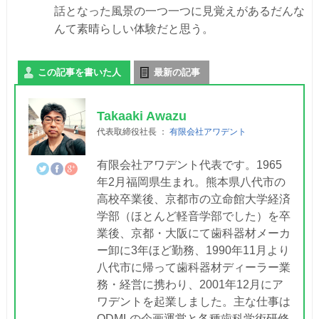
話となった風景の一つ一つに見覚えがあるだんな
んて素晴らしい体験だと思う。
この記事を書いた人
最新の記事
Takaaki Awazu
代表取締役社長
：
有限会社アワデント
有限会社アワデント代表です。1965
年2月福岡県生まれ。熊本県八代市の
高校卒業後、京都市の立命館大学経済
学部（ほとんど軽音学部でした）を卒
業後、京都・大阪にて歯科器材メーカ
ー卸に3年ほど勤務、1990年11月より
八代市に帰って歯科器材ディーラー業
務・経営に携わり、2001年12月にア
ワデントを起業しました。主な仕事は
ODMLの企画運営と各種歯科学術研修