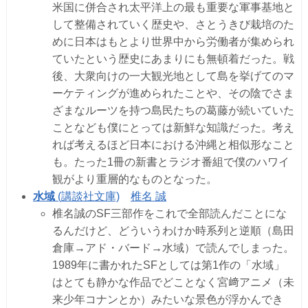
米国に併合され太平洋上の最も重要な軍事基地と
して整備されていく歴史や、さとうきび栽培のた
めに日本はもとより世界中から労働者が集められ
ていたという歴史にあまりにも無頓着だった。戦
後、大衆向けの一大観光地として島を挙げてのマ
ーケティングが進められたことや、その陰でさま
ざまなルーツを持つ島民たちの葛藤が続いていた
ことなども僕にとっては新鮮な知識だった。考え
れば考えるほど日本における沖縄と相似形なこと
も。たった1冊の新書とラジオ番組で僕のハワイ
観がより重層的なものとなった。
水域
(講談社文庫)
椎名 誠
椎名誠のSF三部作をこれで全部読んだことにな
るんだけど、どういうわけか時系列と逆順（島田
倉庫→アド・バード→水域）で読んでしまった。
1989年に書かれたSFとしては第1作の「水域」
はとても静かな作品でどことなく宮﨑アニメ（未
来少年コナンとか）みたいな景色が浮かんでき