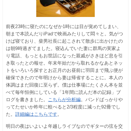
前夜23時に寝たのになぜか1時には目が覚めてしまい、
朝まで本読んだりiPadで映画みたりして悶々と。気がつ
けば寝ており、柴男社長に起こされて散歩に出かけたの
は朝9時過ぎてました。寝込んでいた妻に群馬の実家よ
り電話、もっともお世話になった親戚がさきほど息を引
き取ったとの報せ。年末年始だから取れるかなあとネッ
トをいろいろ探すとお正月のお昼前に羽田まで飛ぶ便が
確保できたので年明けから妻は帰省することに。本人の
体調はまだ回復に至らず。僕は仕事場にたくさん本を並
べて毎年恒例にしている「1年間に読んだ本の記録」ブ
ログを書きました。
こちらが分析編
。バンドばっかりや
ってたせいか昨年に較べると2/3程度に減った92冊でし
た。
詳細編はこちらです
。
明日の夜はいよいよ年越しライブなのでギターの弦を交